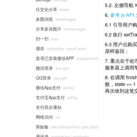
5.2. 左侧导
社交化分享
share
6.
参考 js API
多图浏览
showImages
6.1 引导用
分享多张图片
shareImages
6.2 执行 se
扫一扫
scan
6.3 用户点购
缓存
cacheSize / clearCache
原样返回；
是否已安装微信APP
wxAppInstalled
7. 重点在于处理 
服务器上调用
微信登录
wxLogin
8. 在调用 f
QQ登录
qqLogin
败，state ==
微信App支付
wxPay
再次收到这笔
支付宝App支付
aliPay
支付异步通知
网络访问
net
剪贴板
setClipboardText / getClipboardText
通讯录
contactOne / contactAll