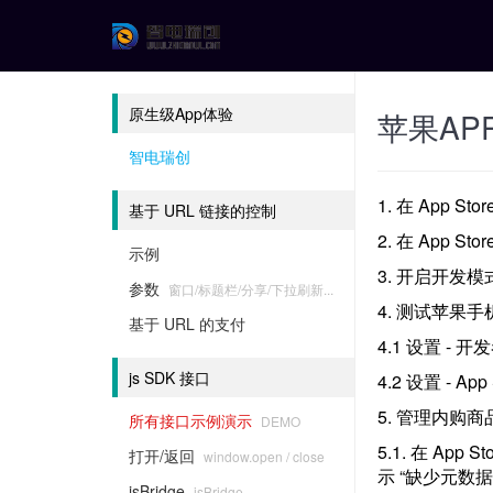
原生级App体验
苹果AP
智电瑞创
1. 在 App Stor
基于 URL 链接的控制
2. 在 App Sto
示例
3. 开启开发模
参数
窗口/标题栏/分享/下拉刷新...
4. 测试苹果
基于 URL 的支付
4.1 设置 - 开
js SDK 接口
4.2 设置 - Ap
5. 管理内购商
所有接口示例演示
DEMO
5.1. 在 App
打开/返回
window.open / close
示 “缺少元数
jsBridge
jsBridge