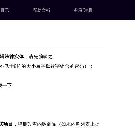
例展示
帮助文档
登录/注册
辑法律实体
，请先编辑之；
 + 不低于8位的大小写字母数字组合的密码）；
找一下：
购买项目
，增删改查内购商品（如果内购列表上提