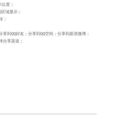
位置；

区域显示；

；

享到QQ好友；分享到QQ空间；分享到新浪微博；

分享渠道；
