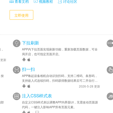
查看文档
视频教程
讨论社区
开发：

立即使用
提供jsBridge.action开发方案，通过页面JS调用来实现自定义
下拉刷新
能，
APP内下拉页面实现刷新功能，重新加载页面数据，可全
局开启，也可指定页面开启。
6 更新
扫一扫
，按
APP唤起设备相机自动识别扫码，支持二维码、条形码，
支持嵌入式连续扫码，扫码获得数据结果后可二开自行处
理。
2026-5-28 更新
注入CSS样式表
顶部
自定义CSS样式表以调整APP内界面UI，无需改动页面源
代码，一键注入影响APP所有页面元素。
|