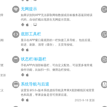
无网提示
期常
如果识别到APP无法获取网络数据或目标服务器返回错误
代码，自动拦截出现原生无网提示页面。
|
底部工具栏
到相
显示在APP窗口最底部的一栏快捷工具导航， 包括后退、
前进、刷新、清理（缓存）、主页等按钮。
状态栏/标题栏
时更
手机APP内顶部标题栏，可自定义配色，可设置多项常规
操作功能，比如扫一扫、侧滑边栏按钮。
9 更新
系统导航与后退
定义
设置安卓5.0+版本系统虚拟导航及苹果X底部横线区域背景
色和高度，苹果设备是否可滑屏后退。
2023-9-18 更新