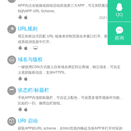
APP内点击链接或按钮启动其他第三方APP，可正则匹配设置允许跳
转的APP URL Scheme。
2021-11-9 更新
URL规则
用正则表达式匹配 URL 链接来控制页面在本窗口打开、新窗口打开
或系统浏览器中打开。
|
域名与版权
一键使用CDN方式接入自有域名绑定到云商城，独立域名，可自定
义底部版权信息，支持HTTPS。
状态栏/标题栏
手机APP内顶部标题栏，可自定义配色，可设置多项常规操作功能，
比如扫一扫、侧滑边栏按钮。
URI 启动
获取APP的URL scheme，在html页面内唤起当前APP并打开对应的